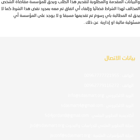
والبيانات المقدمة والمطلوبة لتقديم هذا الطلب ويحق للمؤسسة مقاضاة الشخص
المخالف لهذا الشراط قضائيا وإلغاء أي اتفاق تم معه بمجرد نقض هذا الشرط كما لا
يحق له المطالبة باي رسوم تم تقديمها مسبقا و لا يوجد على المؤسسة أي
مسئولية مالية او إدارية عن ذلك .
بيانات الاتصال
الهاتف : 00967777721955
الهاتف : 00962779116272
البريد الالكتروني :info@sdasmart.org
البريد الالكتروني : sdasmart4@gmail.com
أكاديمية التطوير العلمي : Sd4jordan8@gmail.com
مجلة التطوير العلمي للدراسات والبحوث jsd@sdasmart.org
مجلة المؤتمرات العلمية : jsconf@sdasmart.org