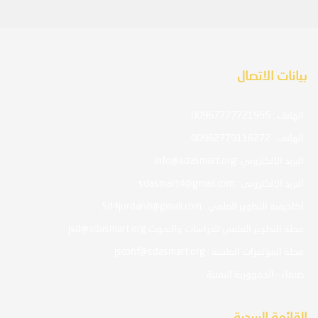
بيانات الاتصال
الهاتف : 00967777721955
الهاتف : 00962779116272
البريد الالكتروني :info@sdasmart.org
البريد الالكتروني : sdasmart4@gmail.com
أكاديمية التطوير العلمي : Sd4jordan8@gmail.com
مجلة التطوير العلمي للدراسات والبحوث jsd@sdasmart.org
مجلة المؤتمرات العلمية : jsconf@sdasmart.org
صنعاء – الجمهورية اليمنية