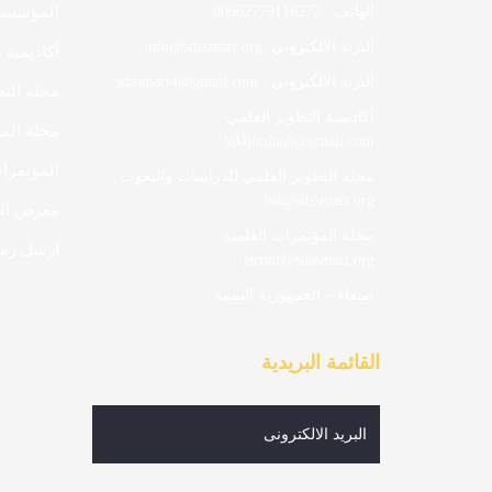
الهاتف : 00962779116272
المؤسسة 
البريد الالكتروني :info@sdasmart.org
أكاديمية 
البريد الالكتروني : sdasmart4@gmail.com
مجلة الت
أكاديمية التطوير العلمي :
مجلة المؤ
Sd4jordan8@gmail.com
المؤتمرات
مجلة التطوير العلمي للدراسات والبحوث
jsd@sdasmart.org
معرض ال
مجلة المؤتمرات العلمية :
ارسل رسا
jsconf@sdasmart.org
صنعاء – الجمهورية اليمنية
القائمة البريدية