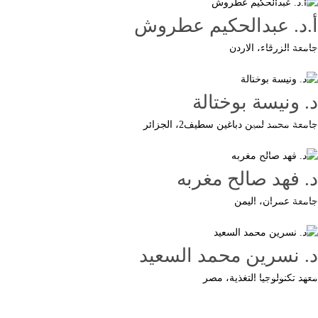
أ.د. عبدالحكيم عطروش
جامعة الزرقاء، الاردن
Button
د. ونيسة بوختالة
جامعة محمد لمين دباغين سطيف2، الجزائر
Button
د. فهد صالح مغربه
جامعة عمران، اليمن
Button
د. نسرين محمد السعيد
معهد تكنولوجيا التغذية، مصر
Button