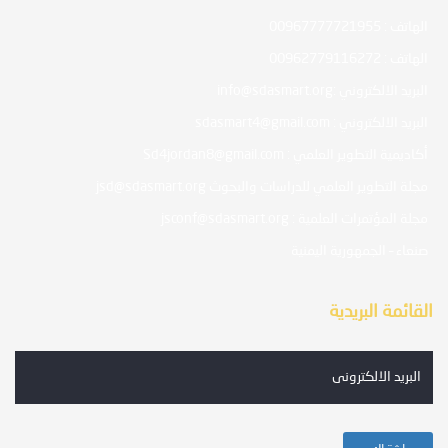
الهاتف : 00967777721955
الهاتف : 00962779116272
البريد الالكتروني :info@sdasmart.org
البريد الالكتروني : sdasmart4@gmail.com
أكاديمية التطوير العلمي : Sd4jordan8@gmail.com
مجلة التطوير العلمي للدراسات والبحوث jsd@sdasmart.org
مجلة المؤتمرات العلمية : jsconf@sdasmart.org
صنعاء – الجمهورية اليمنية
القائمة البريدية