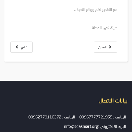
مع التقدير لكم ووافر التحية،،،
هيئة تحرير المجلة
السابق
التالي
بيانات الاتصال
الهاتف : 00967777721955
الهاتف : 00962779116272
البريد الالكتروني :info@sdasmart.org