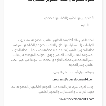
الأكاديميين والباحثين والكتاب والمتخصص
الأكارم
انطلاقاً من رسالة أكاديمية التطوير العلمي بمجموعة سما دروب
للدراسات والاستشارات والتطوير العلمي، ندعوكم للكتابة والنشر في
مجلة التطوير العلمي ( مجلة علمية محكمة) حيث تقبل المجلة البحوث
المستوفية لمعايير البحث العلمي ووفق الضوابط الموضحة في قالب
النشر المعتمد، في مختلف العلوم والتخصصات، اسهاماً في تعزيز البحث
العلمي ونشر المعرفة.
يسرنا استقبال أبحاثكم على الايميل:
programs@sdevelopment4.com
وذلك لغرض نشرها في المجلة على الموقع الالكتروني لمجموعة سما
دروب للدراسات والاستشارات والتطوير العلمي:
www.sdevelopment4.com