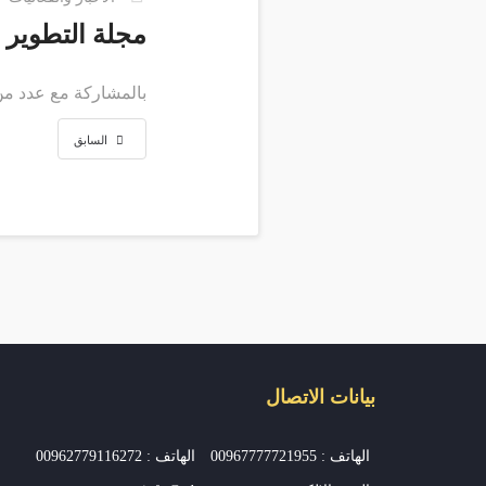
مجلة التطوير العلمي للدراس
بالمشاركة مع عدد من 
السابق
بيانات الاتصال
الهاتف : 00967777721955
الهاتف : 00962779116272